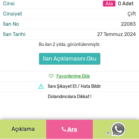
Cinsi
Ala
0 Adet
Cinsiyet
Çift
İlan No
22083
İlan Tarihi
27 Temmuz 2024
Bu ilan
2 yılda
,
görüntülenmiştir.
İlan Açıklamasını Oku
Favorilerime Ekle
İlanı Şikayet Et / Hata Bildir
Dolandırıcılara Dikkat !
Açıklama
Ara