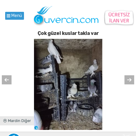
Menü
Çok güzel kuslar takla var
⦿ Mardin Diğer
2.yıl