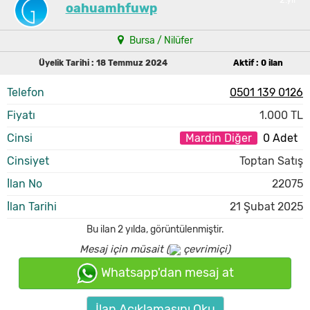
oahuamhfuwp
Bursa / Nilüfer
Üyelik Tarihi : 18 Temmuz 2024
Aktif : 0 ilan
Telefon
0501 139 0126
Fiyatı
1.000 TL
Cinsi
Mardin Diğer
0 Adet
Cinsiyet
Toptan Satış
İlan No
22075
İlan Tarihi
21 Şubat 2025
Bu ilan
2 yılda
,
görüntülenmiştir.
Mesaj için müsait (
çevrimiçi)
Whatsapp'dan mesaj at
İlan Açıklamasını Oku