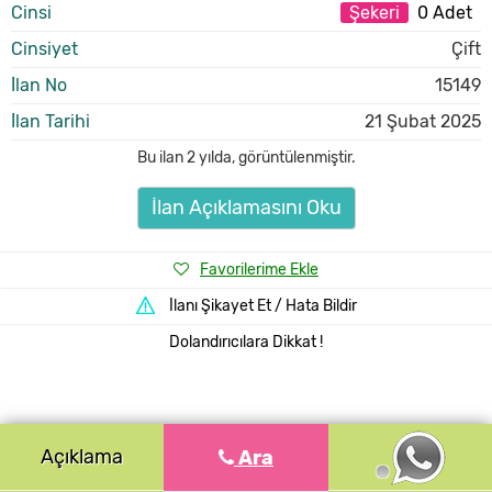
Cinsi
Şekeri
0 Adet
Cinsiyet
Çift
İlan No
15149
İlan Tarihi
21 Şubat 2025
Bu ilan
2 yılda
,
görüntülenmiştir.
İlan Açıklamasını Oku
Favorilerime Ekle
İlanı Şikayet Et / Hata Bildir
Dolandırıcılara Dikkat !
Açıklama
Ara