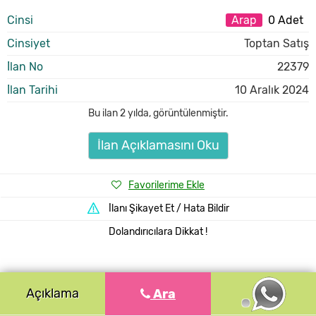
Cinsi
Arap
0 Adet
Cinsiyet
Toptan Satış
İlan No
22379
İlan Tarihi
10 Aralık 2024
Bu ilan
2 yılda
,
görüntülenmiştir.
İlan Açıklamasını Oku
Favorilerime Ekle
İlanı Şikayet Et / Hata Bildir
Dolandırıcılara Dikkat !
Açıklama
Ara