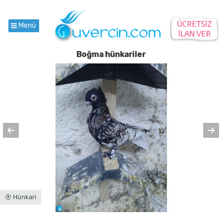
Menü
Boğma hünkariler
⦿ Hünkari