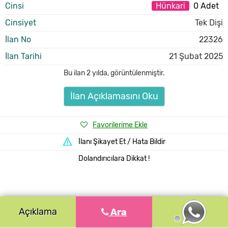
Cinsi
Hünkari
0 Adet
Cinsiyet
Tek Dişi
İlan No
22326
İlan Tarihi
21 Şubat 2025
Bu ilan
2 yılda
,
görüntülenmiştir.
İlan Açıklamasını Oku
Favorilerime Ekle
İlanı Şikayet Et / Hata Bildir
Dolandırıcılara Dikkat !
Açıklama
Ara