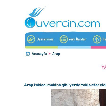
Üyelerimiz
Yeni İlanlar
İl
Anasayfa
Arap
Y
Arap taklaci makina gibi yerde takla atar cid