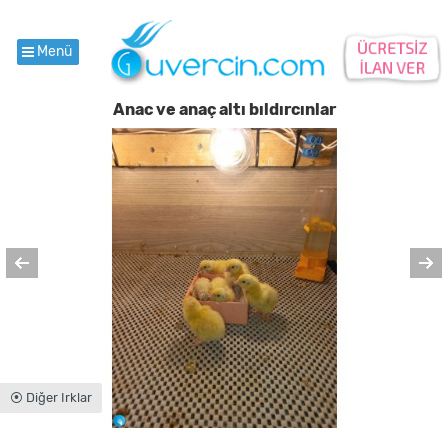
Menü
Anac ve anaç altı bıldırcınlar
⦿ Diğer Irklar