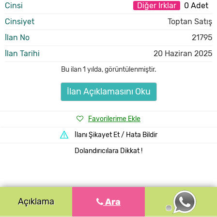
Cinsi
Diğer Irklar
0 Adet
Cinsiyet
Toptan Satış
İlan No
21795
İlan Tarihi
20 Haziran 2025
Bu ilan
1 yılda
,
görüntülenmiştir.
İlan Açıklamasını Oku
Favorilerime Ekle
İlanı Şikayet Et / Hata Bildir
Dolandırıcılara Dikkat !
Açıklama
Ara