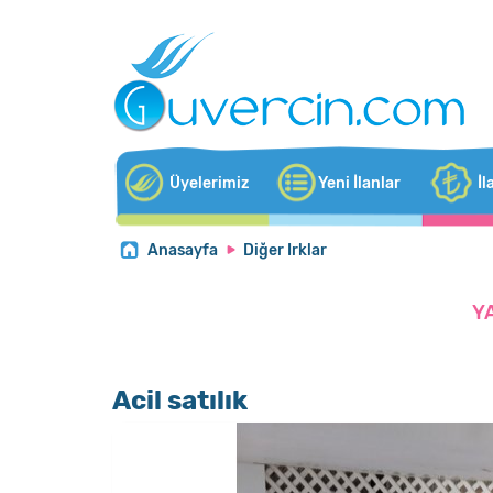
Üyelerimiz
Yeni İlanlar
İl
Anasayfa
Diğer Irklar
Y
Acil satılık