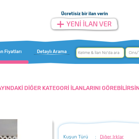
Ücretisiz bir ilan verin
an Fiyatları
Detaylı Arama
AYINDAKİ DİĞER KATEGORİ İLANLARINI GÖREBİLİRSİN
Kuşun Türü
:
Diğer Irklar