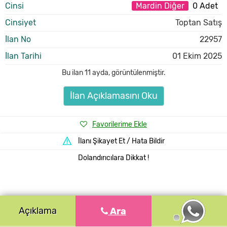
Cinsi
Mardin Diğer
0 Adet
Cinsiyet
Toptan Satış
İlan No
22957
İlan Tarihi
01 Ekim 2025
Bu ilan
11 ayda
,
görüntülenmiştir.
İlan Açıklamasını Oku
Favorilerime Ekle
İlanı Şikayet Et / Hata Bildir
Dolandırıcılara Dikkat !
Açıklama
Ara