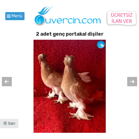
Menü
2 adet genç portakal dişiler
⦿ Sarı