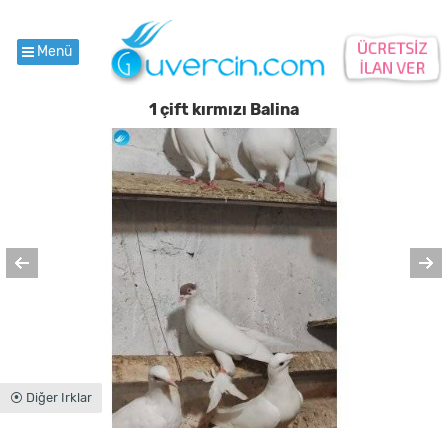
Menü
1 çift kırmızı Balina
⦿ Diğer Irklar