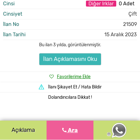
Cinsi
Diğer Irklar
0 Adet
Cinsiyet
Çift
İlan No
21509
İlan Tarihi
15 Aralık 2023
Bu ilan
3 yılda
,
görüntülenmiştir.
İlan Açıklamasını Oku
Favorilerime Ekle
İlanı Şikayet Et / Hata Bildir
Dolandırıcılara Dikkat !
Açıklama
Ara